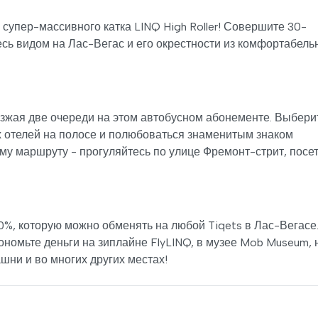
упер-массивного катка LINQ High Roller! Совершите 30-
есь видом на Лас-Вегас и его окрестности из комфортабель
зжая две очереди на этом автобусном абонементе. Выбери
 отелей на полосе и полюбоваться знаменитым знаком
му маршруту - прогуляйтесь по улице Фремонт-стрит, посе
0%, которую можно обменять на любой Tiqets в Лас-Вегасе
ономьте деньги на зиплайне FlyLINQ, в музее Mob Museum, 
ни и во многих других местах!