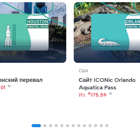
США
нский перевал
Сайт ICONic Orlando
€
Aquatica Pass
,01
€
€
Из :
175,59