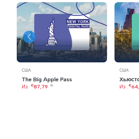
США
США
The Big Apple Pass
Хьюсто
а
€
€
€
Из :
87,79
Из :
64
ры