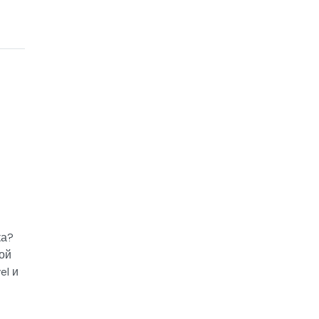
ка?
ой
el и