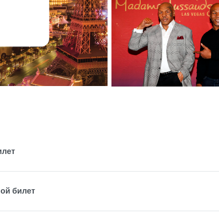
илет
ной билет