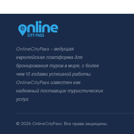
OnlineCityPass - ведущая
европейская платформа для
бронирования туров в мире, с более
чем 10 годами успешной работы.
OnlineCityPass известен как
надежный поставщик туристических
услуг.
© 2026 OnlineCityPass. Все права защищены.