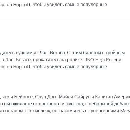
op-on Hop-off, чтобы увидеть самые популярные
адитесь лучшим из Лас-Вегаса. С этим билетом с тройным
в Лас-Вегасе, прокатитесь на ролике LINQ High Roller и
op-on Hop-off, чтобы увидеть самые популярные
, что и Бейонсе, Снуп Догг, Майли Сайрус и Капитан Амери
о вы ожидаете от воскового искусства, с небольшой добавк
 составом «Похмелья», познакомьтесь с супергероями Marv