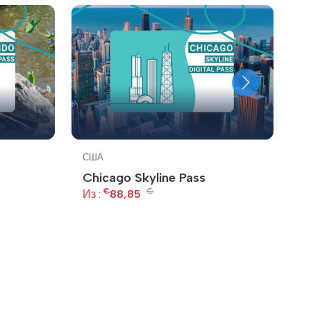
США
С
Chicago Skyline Pass
Н
€
€
+
Из :
88,85
Из